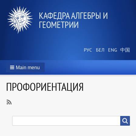
КАФЕДРА АЛГЕБРЫ И
ГЕОМЕТРИИ
Main menu
ПРОФОРИЕНТАЦИЯ
SubscribeПодписаться
на
SEARCH
Search
Профориентация